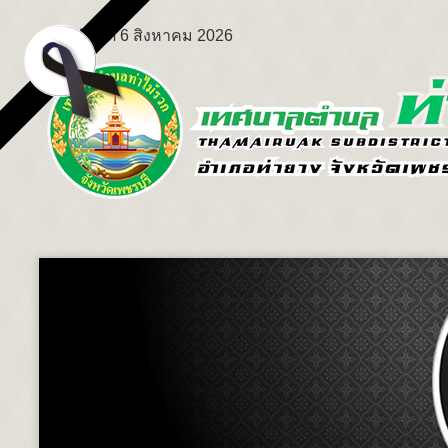
พฤหัสบดี 6 สิงหาคม 2026