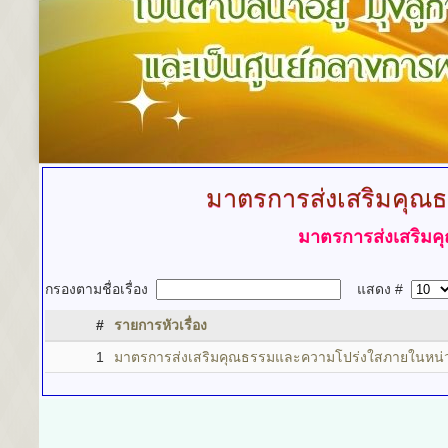
มาตรการส่งเสริมคุณ
มาตรการส่งเสริม
กรองตามชื่อเรื่อง
แสดง #
#
รายการหัวเรื่อง
1
มาตรการส่งเสริมคุณธรรมและความโปร่งใสภายในหน่